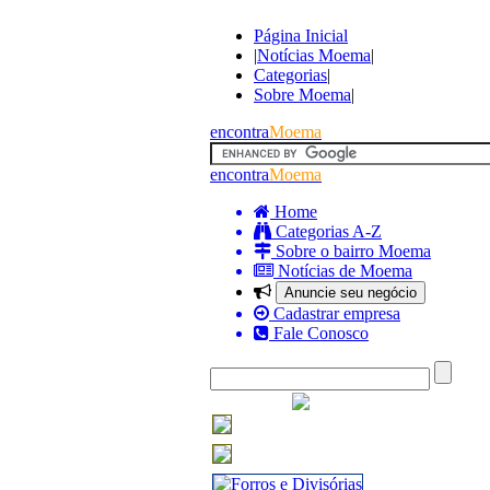
Página Inicial
|
Notícias Moema
|
Categorias
|
Sobre Moema
|
encontra
Moema
encontra
Moema
Home
Categorias A-Z
Sobre o bairro Moema
Notícias de Moema
Anuncie seu negócio
Cadastrar empresa
Fale Conosco