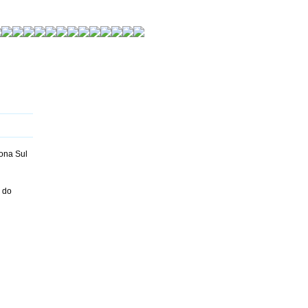
ona Sul
 do