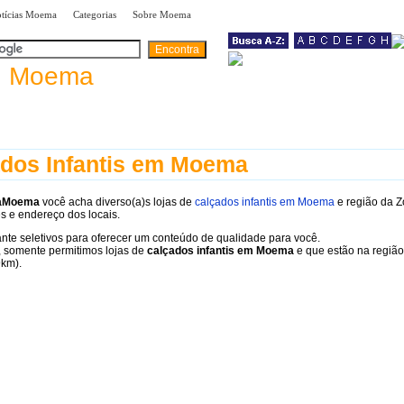
|
|
|
tícias Moema
Categorias
Sobre Moema
a
Moema
dos Infantis em Moema
raMoema
você acha diverso(a)s lojas de
calçados infantis em Moema
e região da Z
s e endereço dos locais.
te seletivos para oferecer um conteúdo de qualidade para você.
 somente permitimos lojas de
calçados infantis em Moema
e que estão na região
9km).