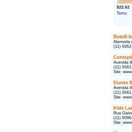
Betelli 
Alameda d
(11) 5052
Centopé
Avenida I
(11) 5561
Site: www
Dunes I
Avenida I
(11) 5561
Site: www
Kids La
Rua Gaivo
(11) 5096
Site: www