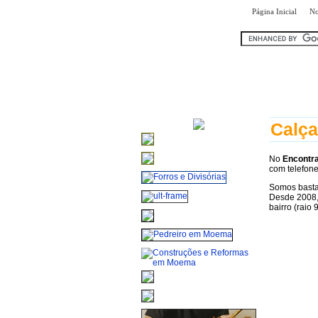
|
Página Inicial
No
encontr
Calça
No
Encont
com telefone
Somos bastan
Desde 2008,
bairro (raio 