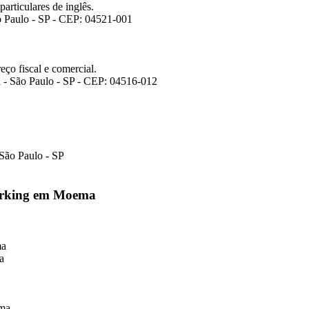
articulares de inglês.
o Paulo - SP - CEP: 04521-001
ço fiscal e comercial.
 - São Paulo - SP - CEP: 04516-012
 São Paulo - SP
working em Moema
ma
a
ema