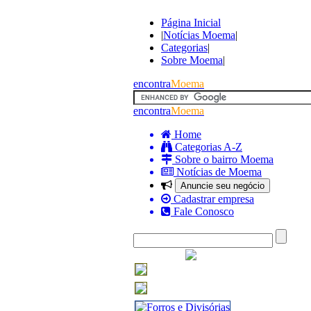
Página Inicial
|
Notícias Moema
|
Categorias
|
Sobre Moema
|
encontra
Moema
encontra
Moema
Home
Categorias A-Z
Sobre o bairro Moema
Notícias de Moema
Anuncie seu negócio
Cadastrar empresa
Fale Conosco