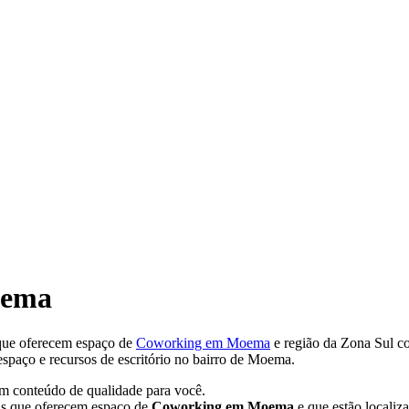
oema
que oferecem espaço de
Coworking em Moema
e região da Zona Sul c
spaço e recursos de escritório no bairro de Moema.
um conteúdo de qualidade para você.
s que oferecem espaço de
Coworking em Moema
e que estão localiz