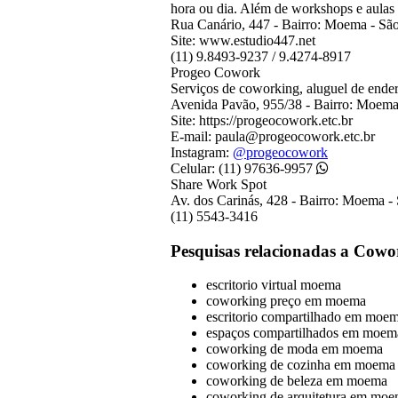
hora ou dia. Além de workshops e aulas p
Rua Canário, 447 - Bairro: Moema - Sã
Site: www.estudio447.net
(11) 9.8493-9237 / 9.4274-8917
Progeo Cowork
Serviços de coworking, aluguel de endere
Avenida Pavão, 955/38 - Bairro: Moema
Site: https://progeocowork.etc.br
E-mail: paula@progeocowork.etc.br
Instagram:
@progeocowork
Celular: (11) 97636-9957
Share Work Spot
Av. dos Carinás, 428 - Bairro: Moema -
(11)
5543-3416
Pesquisas relacionadas a Co
escritorio virtual moema
coworking preço em moema
escritorio compartilhado em moe
espaços compartilhados em moem
coworking de moda em moema
coworking de cozinha em moema
coworking de beleza em moema
coworking de arquitetura em mo