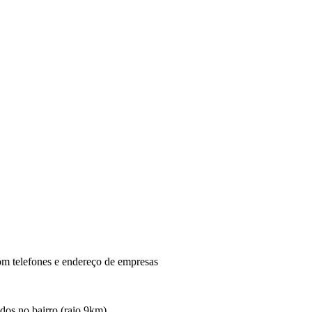
om telefones e endereço de empresas
ados no bairro (raio 9km).