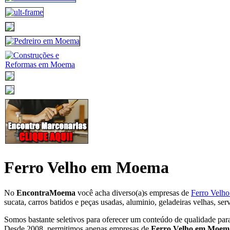
Ferro Velho em Moema
No
EncontraMoema
você acha diverso(a)s empresas de
Ferro Velh
sucata, carros batidos e peças usadas, aluminio, geladeiras velhas, se
Somos bastante seletivos para oferecer um conteúdo de qualidade par
Desde 2008, permitimos apenas empresas de
Ferro Velho em Moem