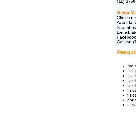
(11) 3758
Silvia M
Clínica de
Avenida I
Site: http
E-mail: a
Faceboo
Celular: 
Pesqui
rpg
fisi
fisi
fisi
fisi
fisi
fisi
dor
cerv