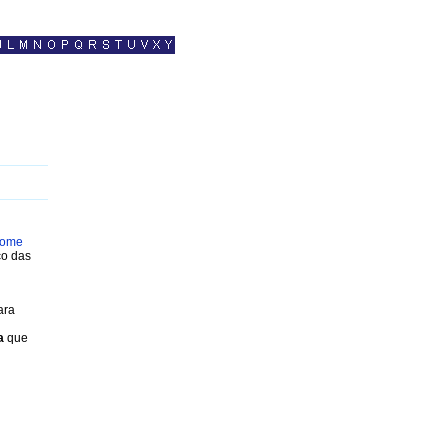
 home
ço das
ara
a
que