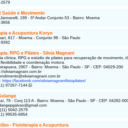
-2579
et Saúde e Movimento
Jannarelli, 199 - 5º Andar Conjunto 53 - Bairro: Moema
-3656
rapia e Acupuntura Koryo
ari, 817 - Moema - Conjunto 98 - São Paulo
-9392
apia, RPG e Pilates - Silvia Magnani
pia clínica, RPG e estúdio de pilates para recuperação de movimento, 
 flexibilidade e coordenação motora.
birapuera, 2907 - Bairro: Moema - São Paulo - SP - CEP: 04029-200
s://silviamagnani.com.br
tendimento@silviamagnani.com.br
k:
https://facebook.com/silviamagnanifisiopilates/
(11) 97267-7144
Solange
raí, 79 - Conj 113 A - Bairro: Moema - São Paulo - SP - CEP: 04282-00
solangepgalvao@gmail.com
 (11) 5042-2579
(11) 99535-6854
ôbo - Fisioterapia e Acupuntura