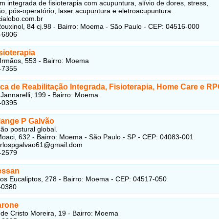
 integrada de fisioterapia com acupuntura, alívio de dores, stress,
ção, pós-operatório, laser acupuntura e eletroacupuntura.
ialobo.com.br
ouxinol, 84 cj.98 - Bairro: Moema - São Paulo - CEP: 04516-000
-6806
sioterapia
Irmãos, 553 - Bairro: Moema
-7355
ca de Reabilitação Integrada, Fisioterapia, Home Care e R
Jannarelli, 199 - Bairro: Moema
-0395
ange P Galvão
o postural global.
oaci, 632 - Bairro: Moema - São Paulo - SP - CEP: 04083-001
carlospgalvao61@gmail.dom
-2579
essan
os Eucaliptos, 278 - Bairro: Moema - CEP: 04517-050
-0380
arone
de Cristo Moreira, 19 - Bairro: Moema