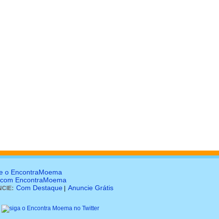
e o EncontraMoema
 com EncontraMoema
Com Destaque
Anuncie Grátis
CIE:
|