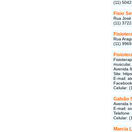
(11) 5042
Fisio S
Rua José 
(11) 3722
Fisiote
Rua Aragu
(11) 9969
Fisioter
Fisiotera
muscular,
Avenida I
Site: http
E-mail: a
Faceboo
Celular: 
Galvão 
Avenida I
E-mail: 
Telefone:
Celular: 
Marcia L