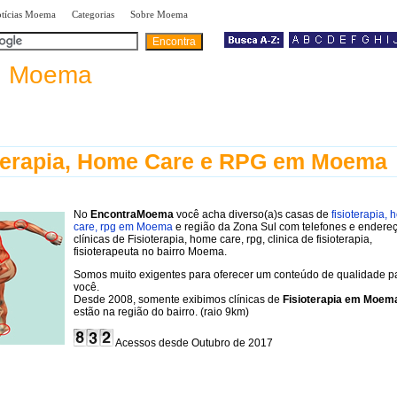
|
|
|
tícias Moema
Categorias
Sobre Moema
a
Moema
terapia, Home Care e RPG em Moema
No
EncontraMoema
você acha diverso(a)s casas de
fisioterapia,
care, rpg em Moema
e região da Zona Sul com telefones e endere
clínicas de Fisioterapia, home care, rpg, clinica de fisioterapia,
fisioterapeuta no bairro Moema.
Somos muito exigentes para oferecer um conteúdo de qualidade p
você.
Desde 2008, somente exibimos clínicas de
Fisioterapia em Moem
estão na região do bairro. (raio 9km)
Acessos desde Outubro de 2017