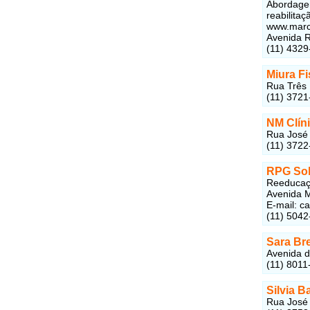
Abordagem
reabilita
www.marc
Avenida R
(11) 4329
Miura Fi
Rua Três 
(11) 3721
NM Clíni
Rua José 
(11) 3722
RPG Sol
Reeducaçã
Avenida M
E-mail: 
(11) 5042
Sara Br
Avenida d
(11) 8011
Silvia B
Rua José 