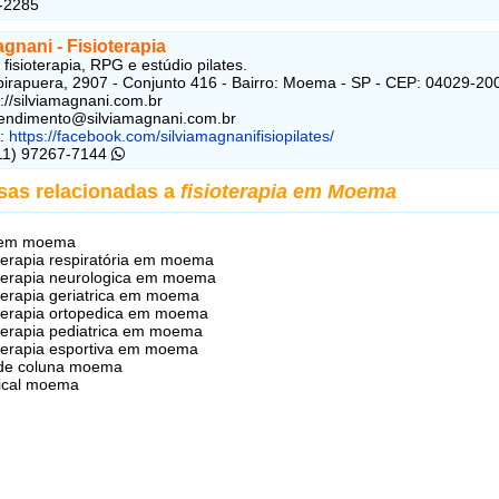
-2285
agnani - Fisioterapia
 fisioterapia, RPG e estúdio pilates.
birapuera, 2907 - Conjunto 416 - Bairro: Moema - SP - CEP: 04029-20
s://silviamagnani.com.br
tendimento@silviamagnani.com.br
k:
https://facebook.com/silviamagnanifisiopilates/
(11) 97267-7144
sas relacionadas a
fisioterapia em Moema
 em moema
oterapia respiratória em moema
oterapia neurologica em moema
oterapia geriatrica em moema
oterapia ortopedica em moema
oterapia pediatrica em moema
oterapia esportiva em moema
 de coluna moema
ical moema