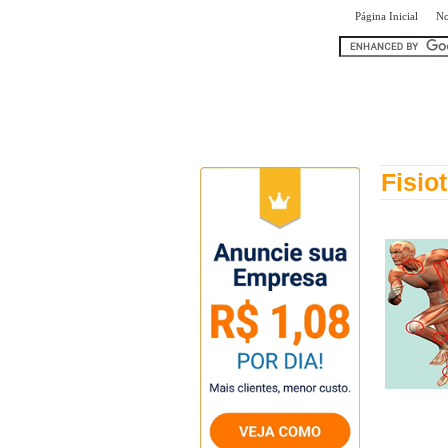
|
Página Inicial
No
encontr
Fisio