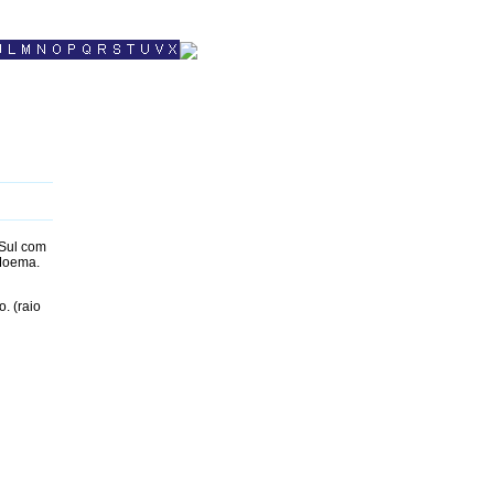
 Sul com
 Moema.
. (raio