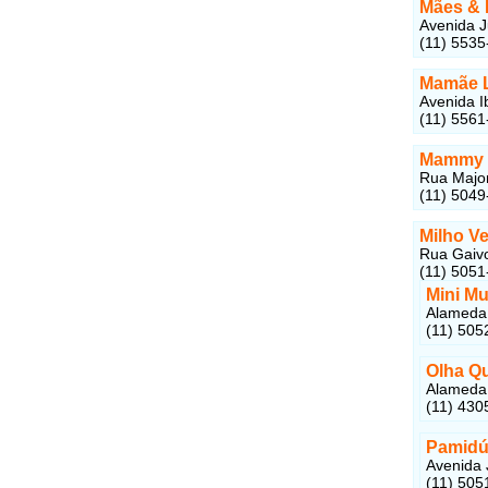
Mães & 
Avenida J
(11) 5535
Mamãe 
Avenida I
(11) 5561
Mammy 
Rua Major
(11) 5049
Milho V
Rua Gaivo
(11) 5051
Mini M
Alameda 
(11) 505
Olha Q
Alameda 
(11) 430
Pamid
Avenida 
(11) 505