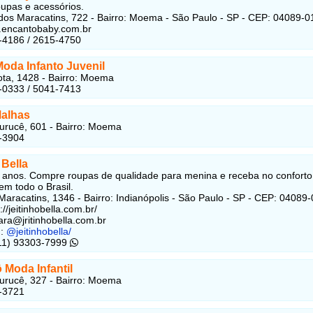
oupas e acessórios.
os Maracatins, 722 - Bairro: Moema - São Paulo - SP - CEP: 04089-0
.encantobaby.com.br
-4186 / 2615-4750
Moda Infanto Juvenil
ta, 1428 - Bairro: Moema
-0333 / 5041-7413
Malhas
urucê, 601 - Bairro: Moema
-3904
 Bella
 anos. Compre roupas de qualidade para menina e receba no conforto
em todo o Brasil.
aracatins, 1346 - Bairro: Indianópolis - São Paulo - SP - CEP: 04089
s://jeitinhobella.com.br/
ara@jritinhobella.com.br
m:
@jeitinhobella/
(11) 93303-7999
Moda Infantil
urucê, 327 - Bairro: Moema
-3721