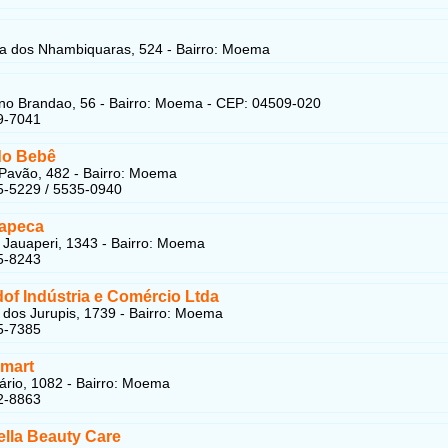
 dos Nhambiquaras, 524 - Bairro: Moema
o Brandao, 56 - Bairro: Moema - CEP: 04509-020
9-7041
do Bebê
Pavão, 482 - Bairro: Moema
5-5229 / 5535-0940
apeca
Jauaperi, 1343 - Bairro: Moema
5-8243
f Indústria e Comércio Ltda
dos Jurupis, 1739 - Bairro: Moema
5-7385
Smart
rio, 1082 - Bairro: Moema
2-8863
lla Beauty Care