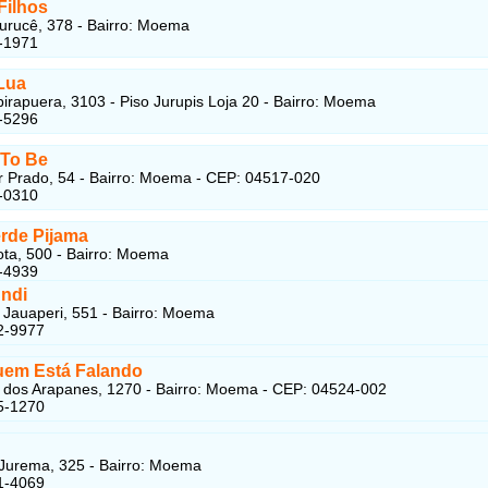
Filhos
urucê, 378 - Bairro: Moema
-1971
Lua
birapuera, 3103 - Piso Jurupis Loja 20 - Bairro: Moema
-5296
To Be
 Prado, 54 - Bairro: Moema - CEP: 04517-020
-0310
erde Pijama
ta, 500 - Bairro: Moema
-4939
undi
Jauaperi, 551 - Bairro: Moema
2-9977
uem Está Falando
dos Arapanes, 1270 - Bairro: Moema - CEP: 04524-002
5-1270
ú
Jurema, 325 - Bairro: Moema
1-4069