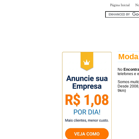
|
Página Inicial
No
encontr
Moda 
No
Encont
telefones e e
Somos muito
Desde 2008,
9km)