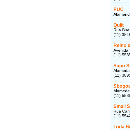
PUC
Alamenda
Quilt
Rua Buen
(11) 384
Reino 
Avenida 
(11) 553
Sapo S
Alameda 
(11) 389
Sbogodo
Alameda 
(11) 553
Small 
Rua Caná
(11) 554
Toda Be