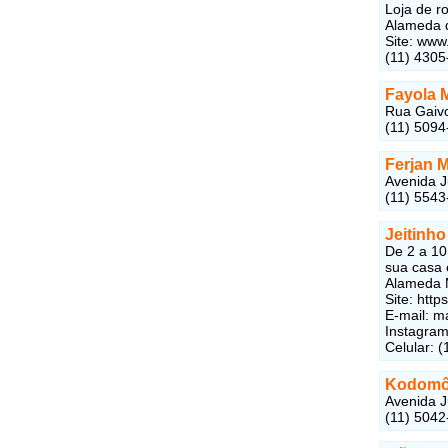
Loja de r
Alameda d
Site: www
(11) 4305
Fayola 
Rua Gaivo
(11) 5094
Ferjan 
Avenida J
(11) 5543
Jeitinho
De 2 a 10
sua casa 
Alameda M
Site: http
E-mail: m
Instagra
Celular: 
Kodomô 
Avenida J
(11) 5042