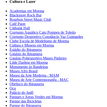
Cultura e Lazer
Academias em Moema
Blackmore Rock Bar
Bourbon Street Music Club
Café Paon
Citibank Hall
Conjunto Aquático Caio Pompeu de Toledo
Conjunto Desportivo Constâncio Vaz Guimarães
Clube Escola de Modelismo de Moema
Cultura e Museus em Moema
Estádio do Ibirapuera
Ginásio do Ibirapuera
Ginásio Poliesportivo Mauro Pinheiro
Little Darling em Moema
Monumento às Bandeiras
Museu Afro Brasil
Museu da Arte Moderna - MAM
Museu de Arte Contemporanêa - MAC
Obelisco do Ibirapuera
Oca
Palácio do Judô
Parques e Areas Verdes em Moema
Parque das Bicicletas
Parque do Ibirapuera