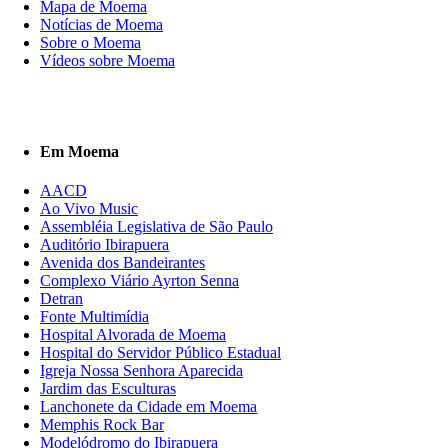
Mapa de Moema
Notícias de Moema
Sobre o Moema
Vídeos sobre Moema
Em Moema
AACD
Ao Vivo Music
Assembléia Legislativa de São Paulo
Auditório Ibirapuera
Avenida dos Bandeirantes
Complexo Viário Ayrton Senna
Detran
Fonte Multimídia
Hospital Alvorada de Moema
Hospital do Servidor Público Estadual
Igreja Nossa Senhora Aparecida
Jardim das Esculturas
Lanchonete da Cidade em Moema
Memphis Rock Bar
Modelódromo do Ibirapuera