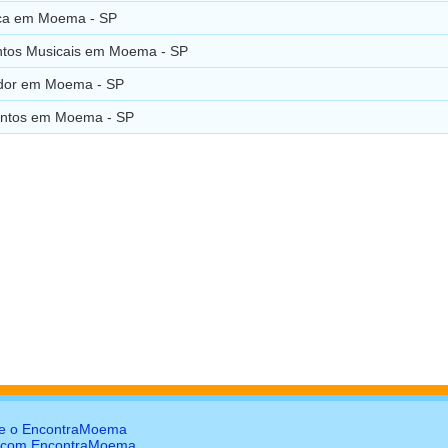
ica em Moema - SP
ntos Musicais em Moema - SP
ador em Moema - SP
entos em Moema - SP
e o EncontraMoema
 com EncontraMoema