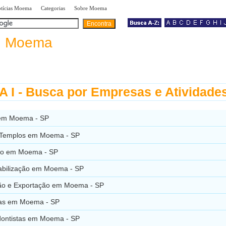
|
|
|
tícias Moema
Categorias
Sobre Moema
a
Moema
 I - Busca por Empresas e Atividade
em Moema - SP
e Templos em Moema - SP
ão em Moema - SP
bilização em Moema - SP
ão e Exportação em Moema - SP
rias em Moema - SP
dontistas em Moema - SP