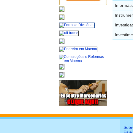
Informát
Instrume
Investig
Investim
Sobr
Fale