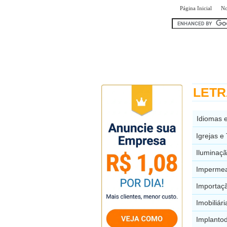
|
Página Inicial
No
encontr
LETRA
Idiomas 
Igrejas 
Iluminaç
Impermea
Importaç
Imobiliá
Implanto