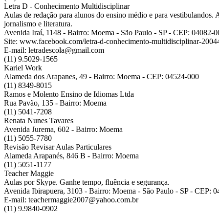
Letra D - Conhecimento Multidisciplinar
Aulas de redação para alunos do ensino médio e para vestibulandos. 
jornalismo e literatura.
Avenida Iraí, 1148 - Bairro: Moema - São Paulo - SP - CEP: 04082-0
Site: www.facebook.com/letra-d-conhecimento-multidisciplinar-20
E-mail: letradescola@gmail.com
(11) 9.5029-1565
Kariel Work
Alameda dos Arapanes, 49 - Bairro: Moema - CEP: 04524-000
(11) 8349-8015
Ramos e Molento Ensino de Idiomas Ltda
Rua Pavão, 135 - Bairro: Moema
(11) 5041-7208
Renata Nunes Tavares
Avenida Jurema, 602 - Bairro: Moema
(11) 5055-7780
Revisão Revisar Aulas Particulares
Alameda Arapanés, 846 B - Bairro: Moema
(11) 5051-1177
Teacher Maggie
Aulas por Skype. Ganhe tempo, fluência e segurança.
Avenida Ibirapuera, 3103 - Bairro: Moema - São Paulo - SP - CEP: 
E-mail: teachermaggie2007@yahoo.com.br
(11) 9.9840-0902