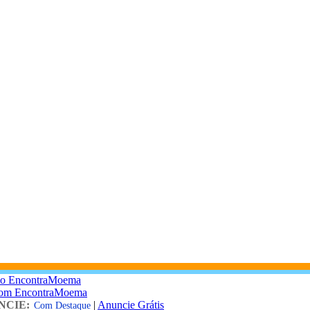
 o EncontraMoema
com EncontraMoema
NCIE:
|
Anuncie Grátis
Com Destaque