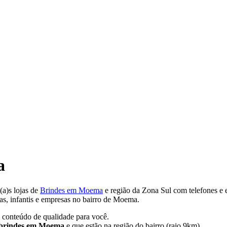
a
(a)s lojas de
Brindes em Moema
e região da Zona Sul com telefones e 
as, infantis e empresas no bairro de Moema.
 conteúdo de qualidade para você.
brindes em Moema
e que estão na região do bairro (raio 9km).