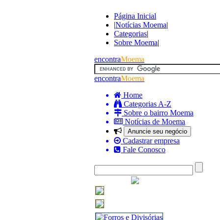
Página Inicial
|
Notícias Moema
|
Categorias
|
Sobre Moema
|
encontra
Moema
encontra
Moema
Home
Categorias A-Z
Sobre o bairro Moema
Notícias de Moema
Anuncie seu negócio
Cadastrar empresa
Fale Conosco