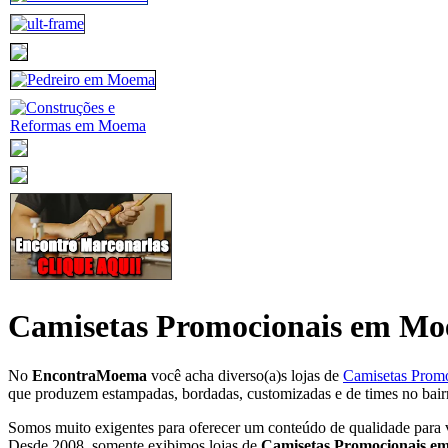
Camisetas Promocionais em M
No
EncontraMoema
você acha diverso(a)s lojas de
Camisetas Prom
que produzem estampadas, bordadas, customizadas e de times no bai
Somos muito exigentes para oferecer um conteúdo de qualidade para 
Desde 2008, somente exibimos lojas de
Camisetas Promocionais
e