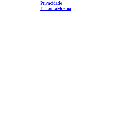
Privacidade
EncontraMoema