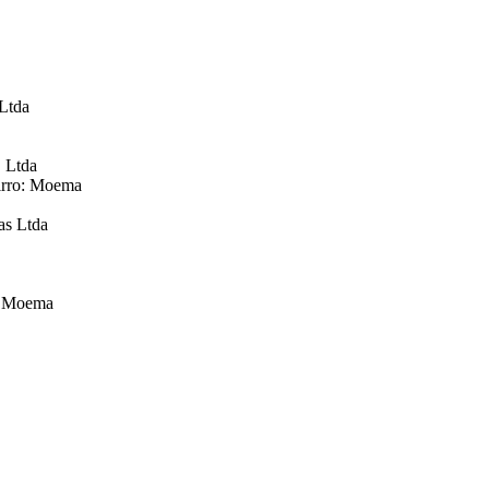
Ltda
 Ltda
irro: Moema
as Ltda
o: Moema