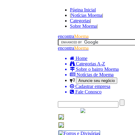
Página Inicial
|
Notícias Moema
|
Categorias
|
Sobre Moema
|
encontra
Moema
encontra
Moema
Home
Categorias A-Z
Sobre o bairro Moema
Notícias de Moema
Anuncie seu negócio
Cadastrar empresa
Fale Conosco