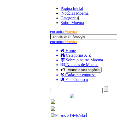
Página Inicial
|
Notícias Moema
|
Categorias
|
Sobre Moema
|
encontra
Moema
encontra
Moema
Home
Categorias A-Z
Sobre o bairro Moema
Notícias de Moema
Anuncie seu negócio
Cadastrar empresa
Fale Conosco