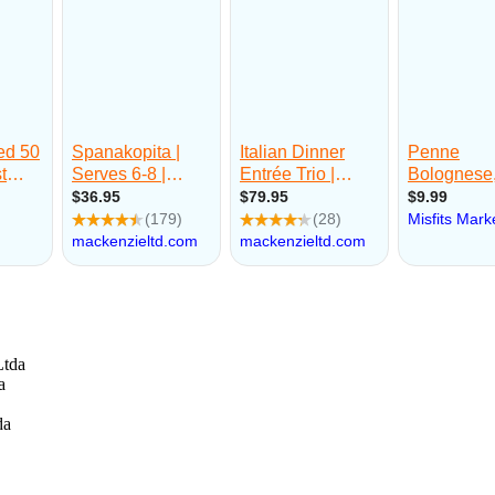
Ltda
a
da