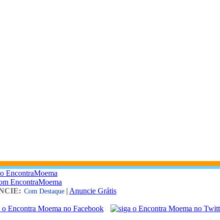
 o EncontraMoema
com EncontraMoema
NCIE:
|
Anuncie Grátis
Com Destaque