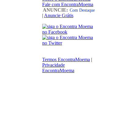
Fale com EncontraMoema
ANUNCIE:
Com Destaque
|
Anuncie Grátis
Termos EncontraMoema
|
Privacidade
EncontraMoema