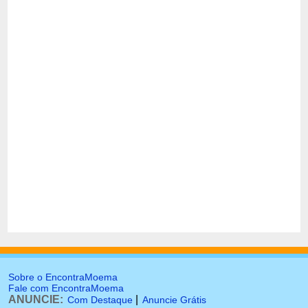
Sobre o EncontraMoema
Fale com EncontraMoema
ANUNCIE:
|
Com Destaque
Anuncie Grátis