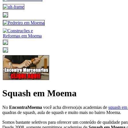
Squash em Moema
No
EncontraMoema
você acha diverso(a)s academias de
squash e
quadras de squash, aula de squash e muito mais no bairro Moema.
Somos bastante seletivos para oferecer um conteúdo de qualidade par
Desde 2008, somente permitimos academias de
Squash em Moema
q