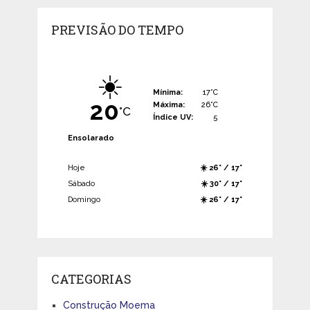
PREVISÃO DO TEMPO
☀️
Mínima:
17°C
20
Máxima:
26°C
°C
Índice UV:
5
Ensolarado
Hoje
☀️ 26° / 17°
Sábado
☀️ 30° / 17°
Domingo
☀️ 26° / 17°
CATEGORIAS
Construção Moema