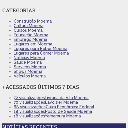
CATEGORIAS
Construção Moema
Cultura Moema
Cursos Moema
Educação Moema
Emprego Moema
Lugares em Moema
Lugares para Beber Moema
Lugares para Comer Moema
Notícias Moema
Saúde Moema
Serviços Moema
Shows Moema
Veículos Moema
+ACESSADOS ÚLTIMOS 7 DIAS
72 visualizações
Livraria da Vila Moema
70 visualizações
Lavoisier Moema
68 visualizações
Caixa Econômica Federal
18 visualizações
Posto de Saúde Moema
18 visualizações
Yamamura Moema
NOTÍCIAS RECENTES