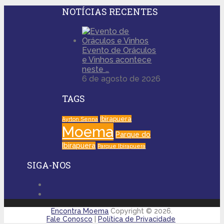
NOTÍCIAS RECENTES
Evento de Oráculos
e Vinhos acontece
neste …
6 de agosto de 2026
TAGS
Ibirapuera
Ayrton Senna
Moema
Parque do
Ibirapuera
Parque Ibirapuera
SIGA-NOS
Encontra Moema
Copyright © 2026.
Fale Conosco
|
Política de Privacidade