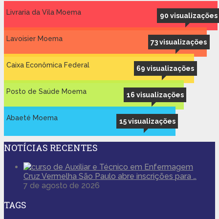
Livraria da Vila Moema
90 visualizações
Lavoisier Moema
73 visualizações
Caixa Econômica Federal
69 visualizações
Posto de Saúde Moema
16 visualizações
Abaeté Moema
15 visualizações
NOTÍCIAS RECENTES
Cruz Vermelha São Paulo abre inscrições para …
7 de agosto de 2026
TAGS