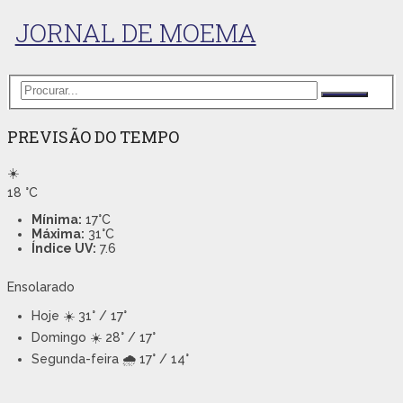
JORNAL DE MOEMA
PREVISÃO DO TEMPO
☀️
18
°C
Mínima:
17°C
Máxima:
31°C
Índice UV:
7.6
Ensolarado
Hoje
☀️ 31° / 17°
Domingo
☀️ 28° / 17°
Segunda-feira
🌧️ 17° / 14°