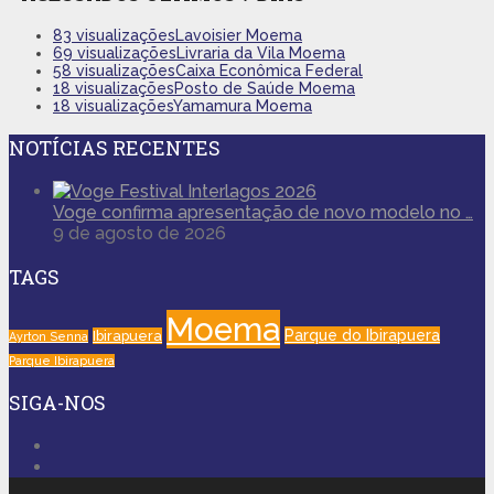
83 visualizações
Lavoisier Moema
69 visualizações
Livraria da Vila Moema
58 visualizações
Caixa Econômica Federal
18 visualizações
Posto de Saúde Moema
18 visualizações
Yamamura Moema
NOTÍCIAS RECENTES
Voge confirma apresentação de novo modelo no …
9 de agosto de 2026
TAGS
Moema
Parque do Ibirapuera
Ibirapuera
Ayrton Senna
Parque Ibirapuera
SIGA-NOS