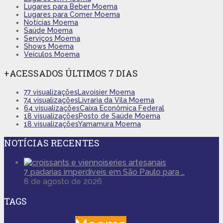
Lugares para Beber Moema
Lugares para Comer Moema
Notícias Moema
Saúde Moema
Serviços Moema
Shows Moema
Veículos Moema
+ACESSADOS ÚLTIMOS 7 DIAS
77 visualizações
Lavoisier Moema
74 visualizações
Livraria da Vila Moema
64 visualizações
Caixa Econômica Federal
18 visualizações
Posto de Saúde Moema
18 visualizações
Yamamura Moema
NOTÍCIAS RECENTES
7 padarias imperdíveis em São Paulo para …
8 de agosto de 2026
TAGS