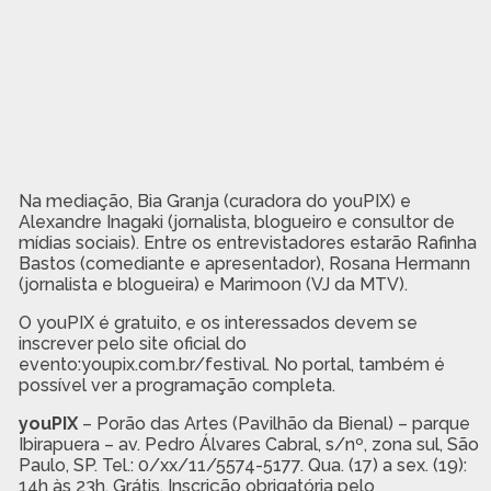
Na mediação, Bia Granja (curadora do youPIX) e
Alexandre Inagaki (jornalista, blogueiro e consultor de
mídias sociais). Entre os entrevistadores estarão Rafinha
Bastos (comediante e apresentador), Rosana Hermann
(jornalista e blogueira) e Marimoon (VJ da MTV).
O youPIX é gratuito, e os interessados devem se
inscrever pelo site oficial do
evento:youpix.com.br/festival. No portal, também é
possível ver a programação completa.
youPIX
– Porão das Artes (Pavilhão da Bienal) – parque
Ibirapuera – av. Pedro Álvares Cabral, s/nº, zona sul, São
Paulo, SP. Tel.: 0/xx/11/5574-5177. Qua. (17) a sex. (19):
14h às 23h. Grátis. Inscrição obrigatória pelo