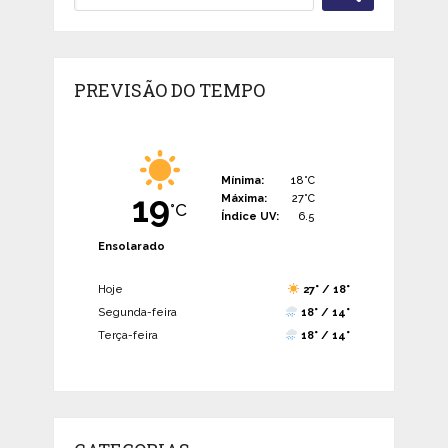
PREVISÃO DO TEMPO
Mínima:
18°C
19
Máxima:
27°C
°C
Índice UV:
6.5
Ensolarado
Hoje
27° / 18°
Segunda-feira
18° / 14°
Terça-feira
18° / 14°