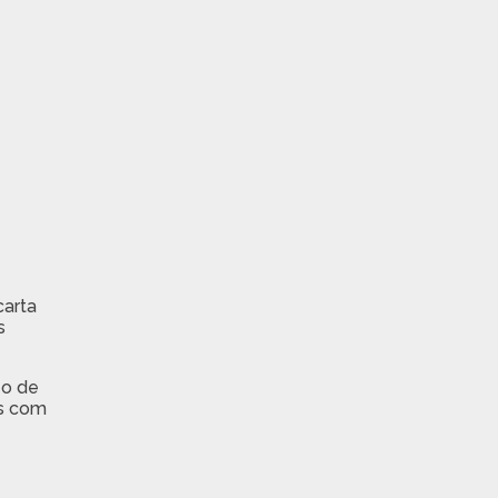
carta
s
 o de
as com