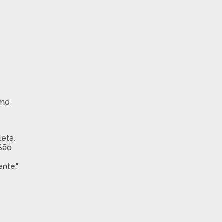
imo
leta.
 São
nte.”