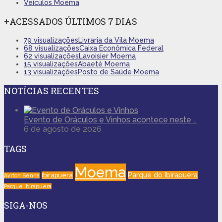
Veículos Moema
+ACESSADOS ÚLTIMOS 7 DIAS
79 visualizações
Livraria da Vila Moema
68 visualizações
Caixa Econômica Federal
62 visualizações
Lavoisier Moema
15 visualizações
Abaeté Moema
13 visualizações
Posto de Saúde Moema
NOTÍCIAS RECENTES
Evento de Oráculos e Vinhos acontece neste …
6 de agosto de 2026
TAGS
Moema
Parque do Ibirapuera
Ibirapuera
Ayrton Senna
Parque Ibirapuera
SIGA-NOS