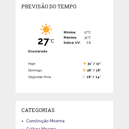
PREVISÃO DO TEMPO
Mínima:
17°C
27
Máxima:
31°C
°C
Índice UV:
7.6
Ensolarado
Hoje
31° / 17°
Domingo
28° / 18°
Segunda-feira
18° / 14°
CATEGORIAS
Construção Moema