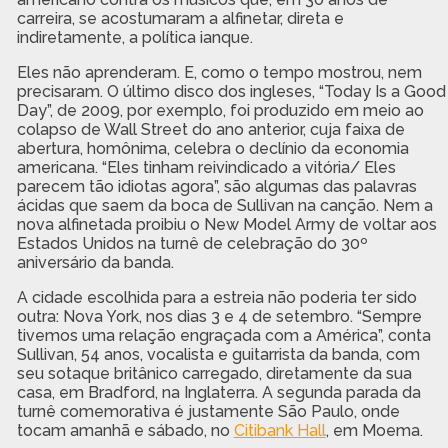
carreira, se acostumaram a alfinetar, direta e
indiretamente, a política ianque.
Eles não aprenderam. E, como o tempo mostrou, nem
precisaram. O último disco dos ingleses, “Today Is a Good
Day”, de 2009, por exemplo, foi produzido em meio ao
colapso de Wall Street do ano anterior, cuja faixa de
abertura, homônima, celebra o declínio da economia
americana. “Eles tinham reivindicado a vitória/ Eles
parecem tão idiotas agora”, são algumas das palavras
ácidas que saem da boca de Sullivan na canção. Nem a
nova alfinetada proibiu o New Model Army de voltar aos
Estados Unidos na turnê de celebração do 30º
aniversário da banda.
A cidade escolhida para a estreia não poderia ter sido
outra: Nova York, nos dias 3 e 4 de setembro. “Sempre
tivemos uma relação engraçada com a América”, conta
Sullivan, 54 anos, vocalista e guitarrista da banda, com
seu sotaque britânico carregado, diretamente da sua
casa, em Bradford, na Inglaterra. A segunda parada da
turnê comemorativa é justamente São Paulo, onde
tocam amanhã e sábado, no
Citibank Hall
, em Moema.