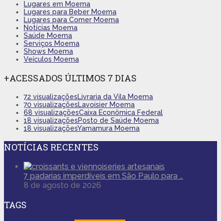
Lugares em Moema
Lugares para Beber Moema
Lugares para Comer Moema
Notícias Moema
Saúde Moema
Serviços Moema
Shows Moema
Veículos Moema
+ACESSADOS ÚLTIMOS 7 DIAS
72 visualizações
Livraria da Vila Moema
70 visualizações
Lavoisier Moema
68 visualizações
Caixa Econômica Federal
18 visualizações
Posto de Saúde Moema
18 visualizações
Yamamura Moema
NOTÍCIAS RECENTES
7 padarias imperdíveis em São Paulo para …
8 de agosto de 2026
TAGS