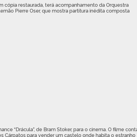
m cópia restaurada, terá acompanhamento da Orquestra
lemão Pierre Oser, que mostra partitura inédita composta
nce “Drácula”, de Bram Stoker, para o cinema. O filme cont
tes Cárpatos para vender um castelo onde habita o estranho