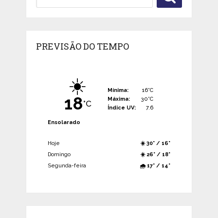
PREVISÃO DO TEMPO
☀️
Mínima:
16°C
18
Máxima:
30°C
°C
Índice UV:
7.6
Ensolarado
Hoje
☀️ 30° / 16°
Domingo
☀️ 26° / 18°
Segunda-feira
🌧️ 17° / 14°