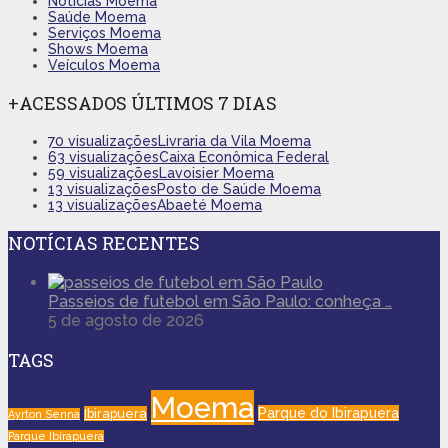
Notícias Moema
Saúde Moema
Serviços Moema
Shows Moema
Veículos Moema
+ACESSADOS ÚLTIMOS 7 DIAS
70 visualizações
Livraria da Vila Moema
63 visualizações
Caixa Econômica Federal
59 visualizações
Lavoisier Moema
13 visualizações
Posto de Saúde Moema
13 visualizações
Abaeté Moema
NOTÍCIAS RECENTES
Passeios de futebol em São Paulo: conheça …
5 de agosto de 2026
TAGS
Moema
Parque do Ibirapuera
Ibirapuera
Ayrton Senna
Parque Ibirapuera