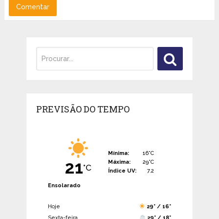
PREVISÃO DO TEMPO
Mínima:
16°C
21
Máxima:
29°C
°C
Índice UV:
7.2
Ensolarado
Hoje
29° / 16°
Sexta-feira
29° / 18°