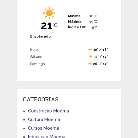
Mínima:
18°C
21
Máxima:
30°C
°C
Índice UV:
5.2
Ensolarado
Hoje
30° / 18°
Sábado
32° / 17°
Domingo
26° / 17°
CATEGORIAS
Construção Moema
Cultura Moema
Cursos Moema
Educação Moema