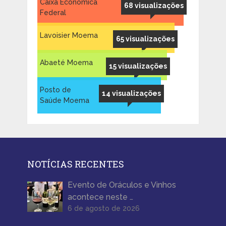
Caixa Econômica
68 visualizações
Federal
Lavoisier Moema
65 visualizações
Abaeté Moema
15 visualizações
Posto de
14 visualizações
Saúde Moema
NOTÍCIAS RECENTES
Evento de Oráculos e Vinhos
acontece neste …
6 de agosto de 2026