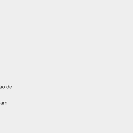
ção de
ogam