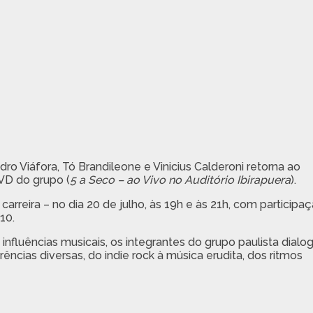
dro Viáfora, Tó Brandileone e Vinicius Calderoni retorna ao
DVD do grupo (
5 a Seco – ao Vivo no Auditório Ibirapuera
).
rreira – no dia 20 de julho, às 19h e às 21h, com participa
10.
nfluências musicais, os integrantes do grupo paulista dial
ncias diversas, do indie rock à música erudita, dos ritmos