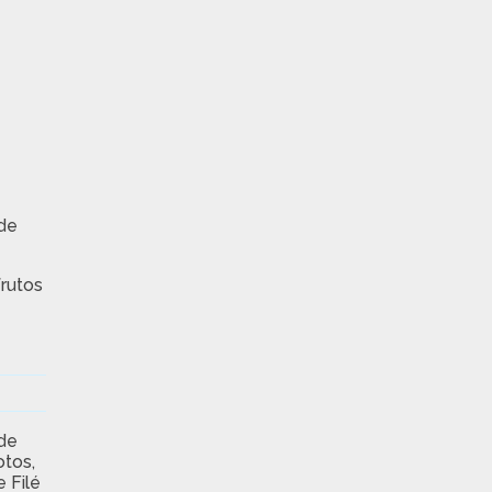
de
frutos
 de
tos,
 Filé