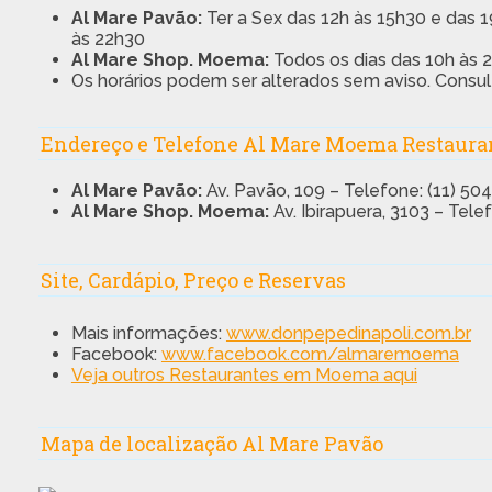
Al Mare Pavão:
Ter a Sex das 12h às 15h30 e das 
às 22h30
Al Mare Shop. Moema:
Todos os dias das 10h às 
Os horários podem ser alterados sem aviso. Consult
Endereço e Telefone Al Mare Moema Restaura
Al Mare Pavão:
Av. Pavão, 109 – Telefone: (11) 50
Al Mare Shop. Moema:
Av. Ibirapuera, 3103 – Tele
Site, Cardápio, Preço e Reservas
Mais informações:
www.donpepedinapoli.com.br
Facebook:
www.facebook.com/almaremoema
Veja outros Restaurantes em Moema aqui
Mapa de localização Al Mare Pavão