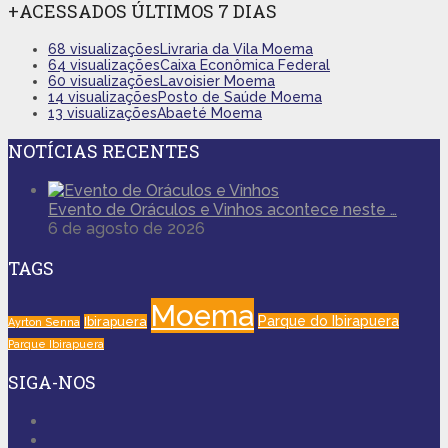
+ACESSADOS ÚLTIMOS 7 DIAS
68 visualizações
Livraria da Vila Moema
64 visualizações
Caixa Econômica Federal
60 visualizações
Lavoisier Moema
14 visualizações
Posto de Saúde Moema
13 visualizações
Abaeté Moema
NOTÍCIAS RECENTES
Evento de Oráculos e Vinhos acontece neste …
6 de agosto de 2026
TAGS
Moema
Parque do Ibirapuera
Ibirapuera
Ayrton Senna
Parque Ibirapuera
SIGA-NOS