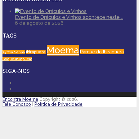
Evento de Oráculos e Vinhos acontece neste …
6 de agosto de 2026
TAGS
Moema
Parque do Ibirapuera
Ibirapuera
Ayrton Senna
Parque Ibirapuera
SIGA-NOS
Encontra Moema
Copyright © 2026.
Fale Conosco
|
Política de Privacidade