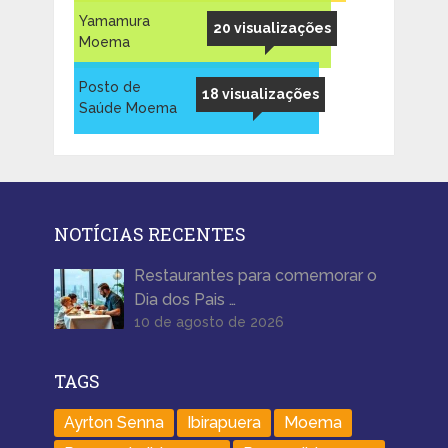
Yamamura
20 visualizações
Moema
Posto de
18 visualizações
Saúde Moema
NOTÍCIAS RECENTES
Restaurantes para comemorar o
Dia dos Pais …
10 de agosto de 2026
TAGS
Ayrton Senna
Ibirapuera
Moema