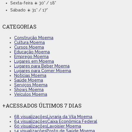
Sexta-feira
☀️ 30° / 18°
Sábado
☀️ 31° / 17°
CATEGORIAS
Construção Moema
Cultura Moema
Cursos Moema
Educação Moema
Emprego Moema
Lugares em Moema
Lugares para Beber Moema
Lugares para Comer Moema
Notícias Moema
Saúde Moema
Serviços Moema
Shows Moema
Veículos Moema
+ACESSADOS ÚLTIMOS 7 DIAS
68 visualizações
Livraria da Vila Moema
64 visualizações
Caixa Econômica Federal
60 visualizações
Lavoisier Moema
14 visualizações
Posto de Saúde Moema