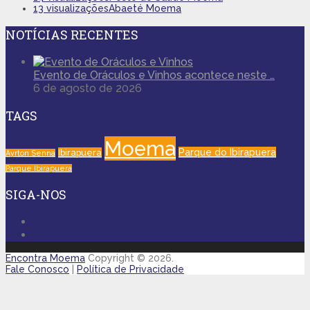
13 visualizações
Abaeté Moema
NOTÍCIAS RECENTES
Evento de Oráculos e Vinhos acontece neste …
6 de agosto de 2026
TAGS
Moema
Parque do Ibirapuera
Ibirapuera
Ayrton Senna
Parque Ibirapuera
SIGA-NOS
Encontra Moema
Copyright © 2026.
Fale Conosco
|
Política de Privacidade