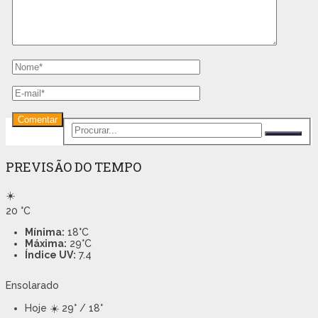
PREVISÃO DO TEMPO
☀️
20
°C
Mínima:
18°C
Máxima:
29°C
Índice UV:
7.4
Ensolarado
Hoje
☀️ 29° / 18°