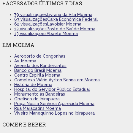
+ACESSADOS ÚLTIMOS 7 DIAS
79 visualizações
Livraria da Vila Moema
63 visualizações
Caixa Econômica Federal
62 visualizações
Lavoisier Moema
13 visualizações
Posto de Saúde Moema
13 visualizações
Abaeté Moema
EM MOEMA
Aeroporto de Congonhas
Av. Moema
Avenida dos Bandeirantes
Banco do Brasil Moema
Centro Espírita Moema
Complexo Viário Ayrton Senna em Moema
História de Moema
Hospital do Servidor Público Estadual
Monumento às Bandeiras
Obelisco do Ibirapuera
Praça Nossa Senhora Aparecida Moema
Rua Maracatins Moema
Viveiro Manequinho Lopes no Ibirapuera
COMER E BEBER