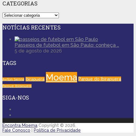
CATEGORIAS
Categorias
NOTÍCIAS RECENTES
Passeios de futebol em São Paulo: conheça …
5 de agosto de 2026
TAGS
Moema
Parque do Ibirapuera
Ibirapuera
Ayrton Senna
Parque Ibirapuera
SIGA-NOS
Encontra Moema
Copyright © 2026.
Fale Conosco
|
Política de Privacidade