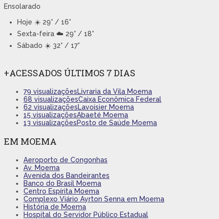
Ensolarado
Hoje
☀️ 29° / 16°
Sexta-feira
☁️ 29° / 18°
Sábado
☀️ 32° / 17°
+ACESSADOS ÚLTIMOS 7 DIAS
79 visualizações
Livraria da Vila Moema
68 visualizações
Caixa Econômica Federal
62 visualizações
Lavoisier Moema
15 visualizações
Abaeté Moema
13 visualizações
Posto de Saúde Moema
EM MOEMA
Aeroporto de Congonhas
Av. Moema
Avenida dos Bandeirantes
Banco do Brasil Moema
Centro Espírita Moema
Complexo Viário Ayrton Senna em Moema
História de Moema
Hospital do Servidor Público Estadual