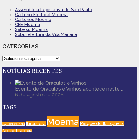
Assembleia Legislativa de São Paulo
Cartório Eleitoral Moema
Cartórios Moema
CEE Moema
Sabesp Moema
Subprefeitura da Vila Mariana
CATEGORIAS
Categorias
NOTÍCIAS RECENTES
Evento de Oráculos e Vinhos acontece neste …
6 de agosto de 2026
TAGS
Moema
Parque do Ibirapuera
Ibirapuera
Ayrton Senna
Parque Ibirapuera