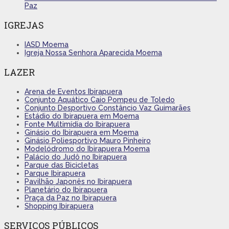
Paz
IGREJAS
IASD Moema
Igreja Nossa Senhora Aparecida Moema
LAZER
Arena de Eventos Ibirapuera
Conjunto Aquático Caio Pompeu de Toledo
Conjunto Desportivo Constâncio Vaz Guimarães
Estádio do Ibirapuera em Moema
Fonte Multimídia do Ibirapuera
Ginásio do Ibirapuera em Moema
Ginásio Poliesportivo Mauro Pinheiro
Modelódromo do Ibirapuera Moema
Palácio do Judô no Ibirapuera
Parque das Bicicletas
Parque Ibirapuera
Pavilhão Japonês no Ibirapuera
Planetário do Ibirapuera
Praça da Paz no Ibirapuera
Shopping Ibirapuera
SERVIÇOS PÚBLICOS